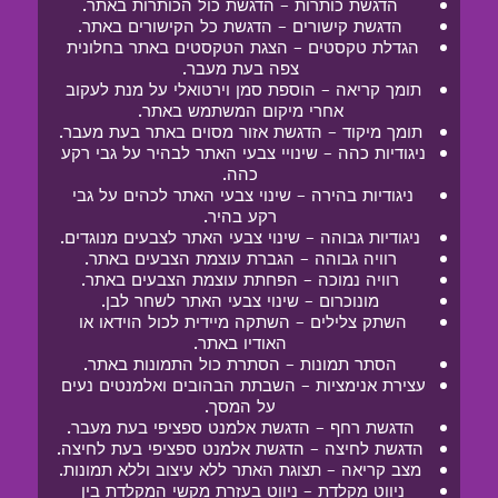
הדגשת כותרות – הדגשת כול הכותרות באתר.
הדגשת קישורים – הדגשת כל הקישורים באתר.
הגדלת טקסטים – הצגת הטקסטים באתר בחלונית 
צפה בעת מעבר.
תומך קריאה – הוספת סמן וירטואלי על מנת לעקוב 
אחרי מיקום המשתמש באתר.
תומך מיקוד – הדגשת אזור מסוים באתר בעת מעבר.
ניגודיות כהה – שינויי צבעי האתר לבהיר על גבי רקע 
כהה.
ניגודיות בהירה – שינוי צבעי האתר לכהים על גבי 
רקע בהיר.
ניגודיות גבוהה – שינוי צבעי האתר לצבעים מנוגדים.
רוויה גבוהה – הגברת עוצמת הצבעים באתר.
רוויה נמוכה – הפחתת עוצמת הצבעים באתר.
מונוכרום – שינוי צבעי האתר לשחר לבן.
השתק צלילים – השתקה מיידית לכול הוידאו או 
האודיו באתר.
הסתר תמונות – הסתרת כול התמונות באתר.
עצירת אנימציות – השבתת הבהובים ואלמנטים נעים 
על המסך.
הדגשת רחף – הדגשת אלמנט ספציפי בעת מעבר.
הדגשת לחיצה – הדגשת אלמנט ספציפי בעת לחיצה.
מצב קריאה – תצוגת האתר ללא עיצוב וללא תמונות.
ניווט מקלדת – ניווט בעזרת מקשי המקלדת בין 