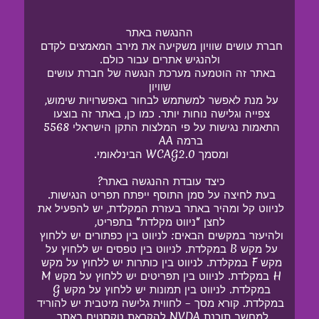
 ההנגשה באתר 
חברת עושים שוויון משקיעה את מירב המאמצים לקדם 
ולהנגיש אתרים עבור כולם.
באתר זה הוטמעה מערכת הנגשה של חברת עושים 
שוויון
על מנת לאפשר למשתמש לבחור באפשרויות שימוש, 
צפייה וגלישה נוחות יותר. כמו כן, באתר זה בוצעו 
התאמות נגישות על פי המלצות התקן הישראלי 5568 
ברמה AA            
ומסמך WCAG2.0 הבינלאומי. 
כיצד עובדת ההנגשה באתר? 
בעת לחיצה על סמן התוסף ייפתח תפריט הנגישות. 
לניווט קל ומהיר באתר בעזרת המקלדת, יש להפעיל את 
לחצן "ניווט מקלדת" בתפריט,
ולהיעזר במקשים הבאים: לניווט בין כפתורים יש ללחוץ 
על מקש B במקלדת. לניווט בין טפסים יש ללחוץ על 
מקש F במקלדת. לניווט בין כותרות יש ללחוץ על מקש 
H במקלדת. לניווט בין תפריטים יש ללחוץ על מקש M 
במקלדת. לניווט בין תמונות יש ללחוץ על מקש G 
במקלדת. קורא מסך – לחווית גלישה מיטבית יש להוריד 
למחשב תוכנת NVDA להקראת טקסטים באתר. 