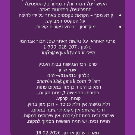
הקישורים/ הכותרות/ הכפתורים/ הטפסים/ 
התפריטים/ התמונות באתר.
קורא מסך – הקראת טקסטים באתר על ידי לחיצה 
על הטקסט המבוקש.
מיקרופון – ביצוע פקודות קוליות.
פרטי האחראי על נגישות האתר שם: תבור אברהמי
טלפון : 1-700-015-107
מייל: info@equality.co.il 
פרטי רכז הנגישות בבית העסק
 שם: שרון 
טלפון: 052-4314311 
דוא”ל: shar6498@gmail.com 
המקום הינו דוכן מזון במקום פתוח. 
כתובת: החמישה 1, פתח תקווה. 
קומה: קרקע. 
דלת נגישה: אין דלת כניסה - דוכן מזון בחוץ. 
דרכי נגישות: אין מקומות ישיבה במקום. 
שירותי נכים במתחם/מבנה: אין שירותים במקום. 
חניית נכים: יש חניה חופשית בסמוך למקום. 
תאריך עדכון אחרון: 19.02.2026