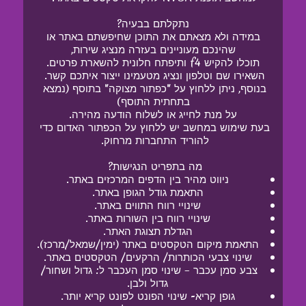
נתקלתם בבעיה?
 במידה ולא מצאתם את התוכן שחיפשתם באתר או 
שהינכם מעוניינים בעזרה מנציג שירות,
תוכלו להקיש f4 ותיפתח חלונית להשארת פרטים.
השאירו שם וטלפון ונציג מטעמינו ייצור איתכם קשר. 
בנוסף, ניתן ללחוץ על "כפתור מצוקה" בתוסף (נמצא 
בתחתית התוסף)
על מנת לחייג או לשלוח הודעה מהירה.
בעת שימוש במחשב יש ללחוץ על הכפתור האדום כדי 
להוריד התחברות מרחוק. 
מה בתפריט הנגישות? 
ניווט מהיר בין הדפים המרכזים באתר.
התאמת גודל הגופן באתר.
שינויי רווח התווים באתר.
שינויי רווח בין השורות באתר.
הגדלת תצוגת האתר.
התאמת מיקום הטקסטים באתר (ימין/שמאל/מרכז).
שינוי צבעי הכותרות/ הרקעים/ הטקסטים באתר.
צבע סמן עכבר – שינוי סמן העכבר ל: גדול ושחור/ 
גדול ולבן.
גופן קריא- שינוי הפונט לפונט קריא יותר.